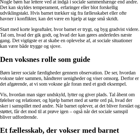
Nogle børn har lettere ved at indgå i sociale sammenhænge end andre.
Det kan skyldes temperament, erfaringer eller blot forskellig
udviklingstakt. Hvis barnet trækker sig fra fællesskabet eller ofte
havner i konflikter, kan det være en hjælp at tage små skridt.
Start med korte legeaftaler, hvor barnet er trygt, og byg gradvist videre.
Tal om, hvad der gik godt, og hvad der kan gøres anderledes næste
gang. Det vigtigste er at skabe en oplevelse af, at sociale situationer
kan være både trygge og sjove.
Den voksnes rolle som guide
Børn lærer sociale færdigheder gennem observation. De ser, hvordan
voksne taler sammen, håndterer uenigheder og viser omsorg. Derfor er
det afgørende, at vi som voksne går foran med et godt eksempel.
Vis, hvordan man siger undskyld, lytter og giver plads. Tal åbent om
følelser og relationer, og hjælp barnet med at sætte ord på, hvad der
sker i samspillet med andre. Når barnet oplever, at det bliver forstået og
støttet, får det mod til at prøve igen – også når det sociale samspil
bliver udfordrende.
Et fællesskab, der vokser med barnet