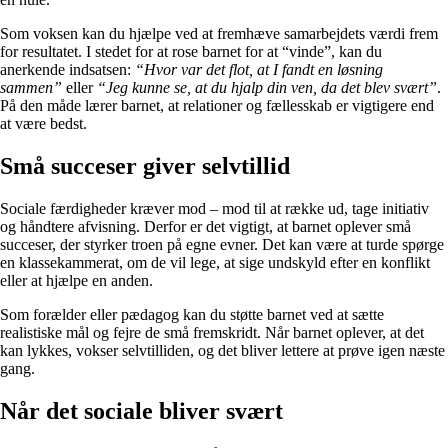
Som voksen kan du hjælpe ved at fremhæve samarbejdets værdi frem
for resultatet. I stedet for at rose barnet for at “vinde”, kan du
anerkende indsatsen:
“Hvor var det flot, at I fandt en løsning
sammen”
eller
“Jeg kunne se, at du hjalp din ven, da det blev svært”
.
På den måde lærer barnet, at relationer og fællesskab er vigtigere end
at være bedst.
Små succeser giver selvtillid
Sociale færdigheder kræver mod – mod til at række ud, tage initiativ
og håndtere afvisning. Derfor er det vigtigt, at barnet oplever små
succeser, der styrker troen på egne evner. Det kan være at turde spørge
en klassekammerat, om de vil lege, at sige undskyld efter en konflikt
eller at hjælpe en anden.
Som forælder eller pædagog kan du støtte barnet ved at sætte
realistiske mål og fejre de små fremskridt. Når barnet oplever, at det
kan lykkes, vokser selvtilliden, og det bliver lettere at prøve igen næste
gang.
Når det sociale bliver svært