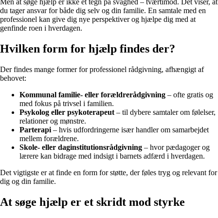
Men at søge hjælp er ikke et tegn på svaghed – tværtimod. Det viser, at
du tager ansvar for både dig selv og din familie. En samtale med en
professionel kan give dig nye perspektiver og hjælpe dig med at
genfinde roen i hverdagen.
Hvilken form for hjælp findes der?
Der findes mange former for professionel rådgivning, afhængigt af
behovet:
Kommunal familie- eller forældrerådgivning
– ofte gratis og
med fokus på trivsel i familien.
Psykolog eller psykoterapeut
– til dybere samtaler om følelser,
relationer og mønstre.
Parterapi
– hvis udfordringerne især handler om samarbejdet
mellem forældrene.
Skole- eller daginstitutionsrådgivning
– hvor pædagoger og
lærere kan bidrage med indsigt i barnets adfærd i hverdagen.
Det vigtigste er at finde en form for støtte, der føles tryg og relevant for
dig og din familie.
At søge hjælp er et skridt mod styrke