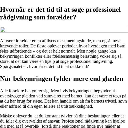
Hvornår er det tid til at søge professionel
rådgivning som forælder?
At være forælder er en af livets mest meningsfulde, men også mest
krævende roller. De fleste oplever perioder, hvor hverdagen med børn
føles udfordrende – og det er helt normalt. Men nogle gange kan
bekymringer, konflikter eller følelsesmæssig belastning vokse sig så
store, at det kan være en hjælp at søge professionel rådgivning.
Spørgsmålet er: hvornår er det tid til at række ud?
Når bekymringen fylder mere end glæden
Alle forældre bekymrer sig. Men hvis bekymringen begynder at
overskygge glæden ved samværet med barnet, kan det være et tegn på,
at du har brug for støtte. Det kan handle om alt fra barnets trivsel, søvn
eller adfærd til din egen følelse af utilstrækkelighed.
Måske oplever du, at du konstant tvivler på dine beslutninger, eller at
du føler dig overvældet af ansvar. Professionel rådgivning kan hjælpe
dig med at få overblik, forstå dine reaktioner og finde nye måder at