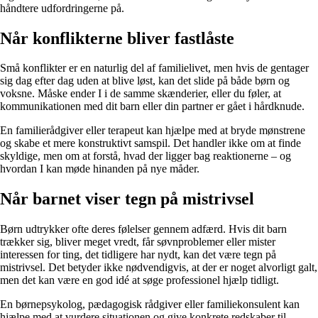
håndtere udfordringerne på.
Når konflikterne bliver fastlåste
Små konflikter er en naturlig del af familielivet, men hvis de gentager
sig dag efter dag uden at blive løst, kan det slide på både børn og
voksne. Måske ender I i de samme skænderier, eller du føler, at
kommunikationen med dit barn eller din partner er gået i hårdknude.
En familierådgiver eller terapeut kan hjælpe med at bryde mønstrene
og skabe et mere konstruktivt samspil. Det handler ikke om at finde
skyldige, men om at forstå, hvad der ligger bag reaktionerne – og
hvordan I kan møde hinanden på nye måder.
Når barnet viser tegn på mistrivsel
Børn udtrykker ofte deres følelser gennem adfærd. Hvis dit barn
trækker sig, bliver meget vredt, får søvnproblemer eller mister
interessen for ting, det tidligere har nydt, kan det være tegn på
mistrivsel. Det betyder ikke nødvendigvis, at der er noget alvorligt galt,
men det kan være en god idé at søge professionel hjælp tidligt.
En børnepsykolog, pædagogisk rådgiver eller familiekonsulent kan
hjælpe med at vurdere situationen og give konkrete redskaber til,