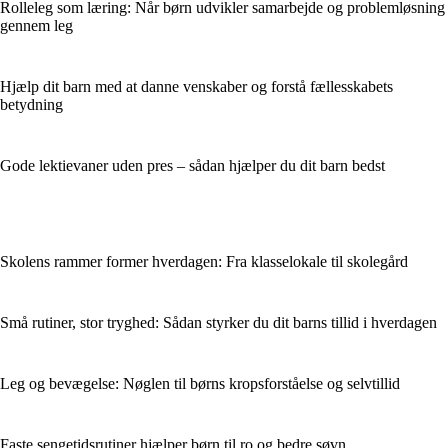
Rolleleg som læring: Når børn udvikler samarbejde og problemløsning
gennem leg
Hjælp dit barn med at danne venskaber og forstå fællesskabets
betydning
Gode lektievaner uden pres – sådan hjælper du dit barn bedst
Skolens rammer former hverdagen: Fra klasselokale til skolegård
Små rutiner, stor tryghed: Sådan styrker du dit barns tillid i hverdagen
Leg og bevægelse: Nøglen til børns kropsforståelse og selvtillid
Faste sengetidsrutiner hjælper børn til ro og bedre søvn