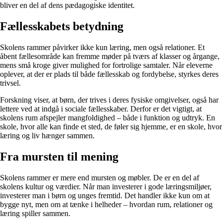
bliver en del af dens pædagogiske identitet.
Fællesskabets betydning
Skolens rammer påvirker ikke kun læring, men også relationer. Et
åbent fællesområde kan fremme møder på tværs af klasser og årgange,
mens små kroge giver mulighed for fortrolige samtaler. Når eleverne
oplever, at der er plads til både fællesskab og fordybelse, styrkes deres
trivsel.
Forskning viser, at børn, der trives i deres fysiske omgivelser, også har
lettere ved at indgå i sociale fællesskaber. Derfor er det vigtigt, at
skolens rum afspejler mangfoldighed – både i funktion og udtryk. En
skole, hvor alle kan finde et sted, de føler sig hjemme, er en skole, hvor
læring og liv hænger sammen.
Fra mursten til mening
Skolens rammer er mere end mursten og møbler. De er en del af
skolens kultur og værdier. Når man investerer i gode læringsmiljøer,
investerer man i børn og unges fremtid. Det handler ikke kun om at
bygge nyt, men om at tænke i helheder – hvordan rum, relationer og
læring spiller sammen.