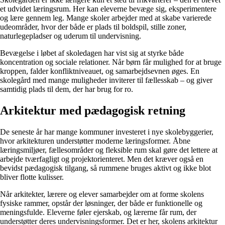
et udvidet læringsrum. Her kan eleverne bevæge sig, eksperimentere
og lære gennem leg. Mange skoler arbejder med at skabe varierede
udeområder, hvor der både er plads til boldspil, stille zoner,
naturlegepladser og uderum til undervisning.
Bevægelse i løbet af skoledagen har vist sig at styrke både
koncentration og sociale relationer. Når børn får mulighed for at bruge
kroppen, falder konfliktniveauet, og samarbejdsevnen øges. En
skolegård med mange muligheder inviterer til fællesskab – og giver
samtidig plads til dem, der har brug for ro.
Arkitektur med pædagogisk retning
De seneste år har mange kommuner investeret i nye skolebyggerier,
hvor arkitekturen understøtter moderne læringsformer. Åbne
læringsmiljøer, fællesområder og fleksible rum skal gøre det lettere at
arbejde tværfagligt og projektorienteret. Men det kræver også en
bevidst pædagogisk tilgang, så rummene bruges aktivt og ikke blot
bliver flotte kulisser.
Når arkitekter, lærere og elever samarbejder om at forme skolens
fysiske rammer, opstår der løsninger, der både er funktionelle og
meningsfulde. Eleverne føler ejerskab, og lærerne får rum, der
understøtter deres undervisningsformer. Det er her, skolens arkitektur