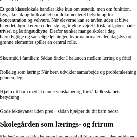
Et godt klasselokale handler ikke kun om æstetik, men om funktion.
Lys, akustik og luftkvalitet har dokumenteret betydning for
koncentration og velvære. Når eleverne kan se tavlen uden at blive
blændet, høre læreren uden støj og trække vejret i frisk luft, øges både
trivsel og læringsudbytte. Derfor tænker mange skoler i dag
bæredygtige og sanselige løsninger, hvor naturmaterialer, dagslys og
grønne elementer spiller en central rolle.
Skærmtid i familien: Sådan finder I balancen mellem læring og fritid
Rolleleg som læring: Når børn udvikler samarbejde og problemløsning
gennem leg
Hjælp dit barn med at danne venskaber og forstå fællesskabets
betydning
Gode lektievaner uden pres – sådan hjælper du dit barn bedst
Skolegården som lærings- og frirum
Skolegården er ikke længere kun et sted til frikvarterer – den er blevet