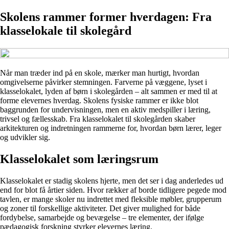
Skolens rammer former hverdagen: Fra
klasselokale til skolegård
Når man træder ind på en skole, mærker man hurtigt, hvordan
omgivelserne påvirker stemningen. Farverne på væggene, lyset i
klasselokalet, lyden af børn i skolegården – alt sammen er med til at
forme elevernes hverdag. Skolens fysiske rammer er ikke blot
baggrunden for undervisningen, men en aktiv medspiller i læring,
trivsel og fællesskab. Fra klasselokalet til skolegården skaber
arkitekturen og indretningen rammerne for, hvordan børn lærer, leger
og udvikler sig.
Klasselokalet som læringsrum
Klasselokalet er stadig skolens hjerte, men det ser i dag anderledes ud
end for blot få årtier siden. Hvor rækker af borde tidligere pegede mod
tavlen, er mange skoler nu indrettet med fleksible møbler, grupperum
og zoner til forskellige aktiviteter. Det giver mulighed for både
fordybelse, samarbejde og bevægelse – tre elementer, der ifølge
pædagogisk forskning styrker elevernes læring.