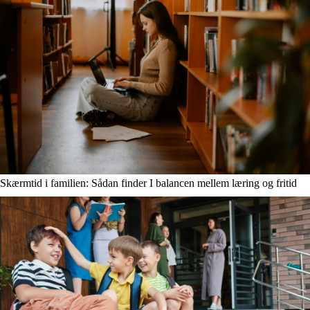
Skærmtid i familien: Sådan finder I balancen mellem læring og fritid