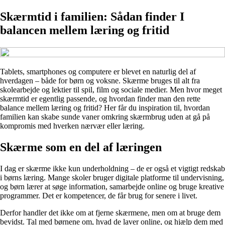
Skærmtid i familien: Sådan finder I
balancen mellem læring og fritid
Tablets, smartphones og computere er blevet en naturlig del af
hverdagen – både for børn og voksne. Skærme bruges til alt fra
skolearbejde og lektier til spil, film og sociale medier. Men hvor meget
skærmtid er egentlig passende, og hvordan finder man den rette
balance mellem læring og fritid? Her får du inspiration til, hvordan
familien kan skabe sunde vaner omkring skærmbrug uden at gå på
kompromis med hverken nærvær eller læring.
Skærme som en del af læringen
I dag er skærme ikke kun underholdning – de er også et vigtigt redskab
i børns læring. Mange skoler bruger digitale platforme til undervisning,
og børn lærer at søge information, samarbejde online og bruge kreative
programmer. Det er kompetencer, de får brug for senere i livet.
Derfor handler det ikke om at fjerne skærmene, men om at bruge dem
bevidst. Tal med børnene om, hvad de laver online, og hjælp dem med