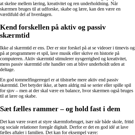
at skelne mellem læring, kreativitet og ren underholdning. Når
skærmen bruges til at udforske, skabe og lære, kan den være en
værdifuld del af hverdagen.
Kend forskellen på aktiv og passiv
skærmtid
Ikke al skærmtid er ens. Der er stor forskel på at se videoer i timevis og
på at programmere et spil, lave musik eller skrive en historie på
computeren. Aktiv skærmtid stimulerer nysgerrighed og kreativitet,
mens passiv skærmtid ofte handler om at blive underholdt uden at
deltage.
En god tommelfingerregel er at tilstræbe mere aktiv end passiv
skærmtid. Det betyder ikke, at børn aldrig må se serier eller spille spil
for sjov – men at der skal være en balance, hvor skærmen også bruges
til at lære og skabe.
Sæt fælles rammer – og hold fast i dem
Det kan være svært at styre skærmforbruget, især når både skole, fritid
og sociale relationer foregår digitalt. Derfor er det en god idé at lave
fælles aftaler i familien. Det kan for eksempel være: