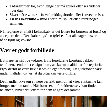
Tidsrammer
for, hvor længe der må spilles eller ses videoer
hver dag.
Skærmfrie zoner
– fx ved middagsbordet eller i soveværelset.
Fælles skærmtid
– hvor I ser film, spiller eller lærer noget
sammen.
Når reglerne er aftalt i fællesskab, er det lettere for børnene at forstå og
acceptere dem. Det skaber også en følelse af, at alle tager ansvar –
både børn og voksne.
Vær et godt forbillede
Børn spejler sig i de voksne. Hvis forældrene konstant tjekker
telefonen, sender det et signal om, at skærmen altid har førsteprioritet.
Prøv derfor at være bevidst om dit eget forbrug. Læg telefonen væk
under måltider, og vis, at du også kan være offline.
Det handler ikke om at være perfekt, men om at vise, at skærme kan
bruges med omtanke. Når børn ser, at forældrene selv kan finde
balancen, bliver det lettere for dem at gøre det samme.