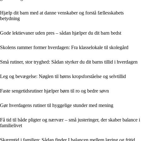
Hjælp dit barn med at danne venskaber og forstå fællesskabets
betydning
Gode lektievaner uden pres – sådan hjælper du dit barn bedst
Skolens rammer former hverdagen: Fra klasselokale til skolegård
Små rutiner, stor tryghed: Sådan styrker du dit barns tillid i hverdagen
Leg og bevægelse: Nøglen til børns kropsforståelse og selvtillid
Faste sengetidsrutiner hjælper børn til ro og bedre søvn
Gør hverdagens rutiner til hyggelige stunder med mening
Få tid til både pligter og nærvær – små justeringer, der skaber balance i
familielivet
Skærmtid i familien: Sådan finder I balancen mellem læring og fritid