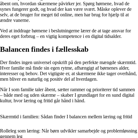
åbent om, hvordan skærmene påvirker jer. Spørg børnene, hvad de
synes fungerer godt, og hvad der kan være svært. Måske oplever de
selv, at de bruger for meget tid online, men har brug for hjælp til at
ændre vanerne.
Ved at inddrage børnene i beslutningerne lærer de at tage ansvar for
deres eget forbrug – en vigtig kompetence i en digital tidsalder.
Balancen findes i fællesskab
Der findes ingen universel opskrift på den perfekte mængde skærmtid.
Hver familie må finde sin egen rytme, afhængigt af børnenes alder,
interesser og behov. Det vigtigste er, at skærmene ikke tager overhånd,
men bliver en naturlig og positiv del af hverdagen.
Når I som familie taler åbent, sætter rammer og prioriterer tid sammen
– både med og uden skærme – skaber I grundlaget for en sund digital
kultur, hvor læring og fritid går hånd i hånd.
Skærmtid i familien: Sådan finder I balancen mellem læring og fritid
Rolleleg som læring: Når børn udvikler samarbejde og problemløsning
gennem leg