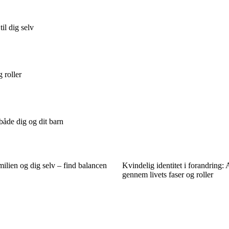
il dig selv
g roller
 både dig og dit barn
milien og dig selv – find balancen
Kvindelig identitet i forandring: A
gennem livets faser og roller