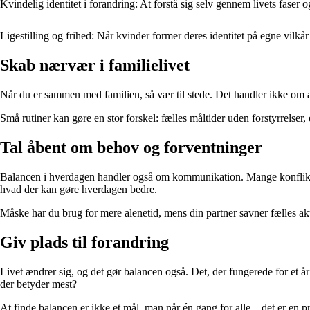
Kvindelig identitet i forandring: At forstå sig selv gennem livets faser o
Ligestilling og frihed: Når kvinder former deres identitet på egne vilkår
Skab nærvær i familielivet
Når du er sammen med familien, så vær til stede. Det handler ikke om
Små rutiner kan gøre en stor forskel: fælles måltider uden forstyrrelser, 
Tal åbent om behov og forventninger
Balancen i hverdagen handler også om kommunikation. Mange konflikter o
hvad der kan gøre hverdagen bedre.
Måske har du brug for mere alenetid, mens din partner savner fælles aktiv
Giv plads til forandring
Livet ændrer sig, og det gør balancen også. Det, der fungerede for et år 
der betyder mest?
At finde balancen er ikke et mål, man når én gang for alle – det er en pr