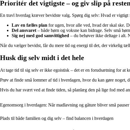
Prioritér det vigtigste – og giv slip på reste
En travl hverdag kræver bevidste valg. Spørg dig selv: Hvad er vigtigt
Lav en fælles plan
for ugen, hvor alle ved, hvad der skal ske. D
Del ansvaret
– både børn og voksne kan bidrage. Selv små bør
Sig nej med god samvittighed
– du behøver ikke deltage i alt. 
Når du vælger bevidst, får du mere tid og energi til det, der virkelig tæll
Husk dig selv midt i det hele
At tage tid til sig selv er ikke egoistisk – det er en forudsætning for 
Prøv at finde små lommer af tid i hverdagen, hvor du kan gøre noget, de
Hvis du har svært ved at finde tiden, så planlæg den på lige fod med andr
Egenomsorg i hverdagen: Når madlavning og gåture bliver små pauser t
Plads til både familien og dig selv – find balancen i hverdagen