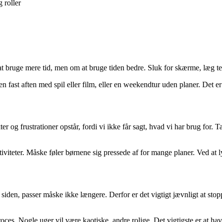
g roller
 at bruge mere tid, men om at bruge tiden bedre. Sluk for skærme, læ
en fast aften med spil eller film, eller en weekendtur uden planer. Det er
g frustrationer opstår, fordi vi ikke får sagt, hvad vi har brug for. T
iteter. Måske føler børnene sig pressede af for mange planer. Ved at lytt
siden, passer måske ikke længere. Derfor er det vigtigt jævnligt at stopp
oces. Nogle uger vil være kaotiske, andre rolige. Det vigtigste er at have