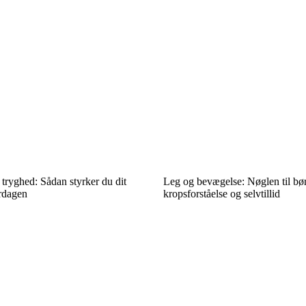
r tryghed: Sådan styrker du dit
Leg og bevægelse: Nøglen til bø
erdagen
kropsforståelse og selvtillid