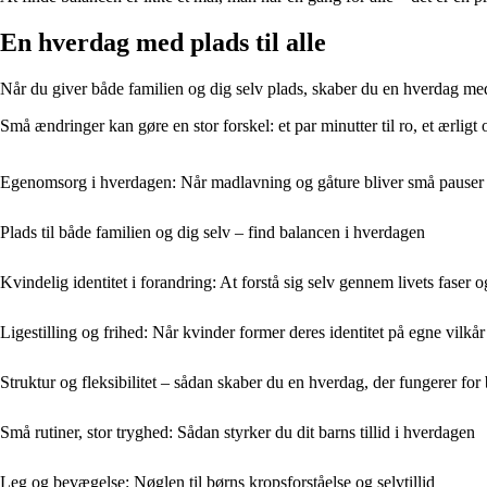
En hverdag med plads til alle
Når du giver både familien og dig selv plads, skaber du en hverdag med
Små ændringer kan gøre en stor forskel: et par minutter til ro, et ærlig
Egenomsorg i hverdagen: Når madlavning og gåture bliver små pauser t
Plads til både familien og dig selv – find balancen i hverdagen
Kvindelig identitet i forandring: At forstå sig selv gennem livets faser o
Ligestilling og frihed: Når kvinder former deres identitet på egne vilkår
Struktur og fleksibilitet – sådan skaber du en hverdag, der fungerer for
Små rutiner, stor tryghed: Sådan styrker du dit barns tillid i hverdagen
Leg og bevægelse: Nøglen til børns kropsforståelse og selvtillid