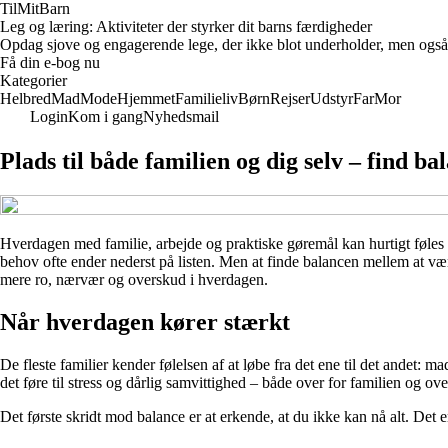
TilMitBarn
Leg og læring: Aktiviteter der styrker dit barns færdigheder
Opdag sjove og engagerende lege, der ikke blot underholder, men også u
Få din e-bog nu
Kategorier
Helbred
Mad
Mode
Hjemmet
Familieliv
Børn
Rejser
Udstyr
Far
Mor
Login
Kom i gang
Nyhedsmail
Plads til både familien og dig selv – find b
Hverdagen med familie, arbejde og praktiske gøremål kan hurtigt føles so
behov ofte ender nederst på listen. Men at finde balancen mellem at vær
mere ro, nærvær og overskud i hverdagen.
Når hverdagen kører stærkt
De fleste familier kender følelsen af at løbe fra det ene til det andet: ma
det føre til stress og dårlig samvittighed – både over for familien og over
Det første skridt mod balance er at erkende, at du ikke kan nå alt. Det er