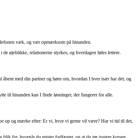
g telefonen væk, og vær opmærksom på hinanden.
 i de øjeblikke, relationerne styrkes, og hverdagen føles lettere.
al åbent med din partner og børn om, hvordan I hver især har det, og
e til hinanden kan I finde løsninger, der fungerer for alle.
e op og mærke efter: Er vi, hvor vi gerne vil være? Har vi tid til det,
 blik for, hvornår du mister fodfæstet, og at du tør justere kursen.