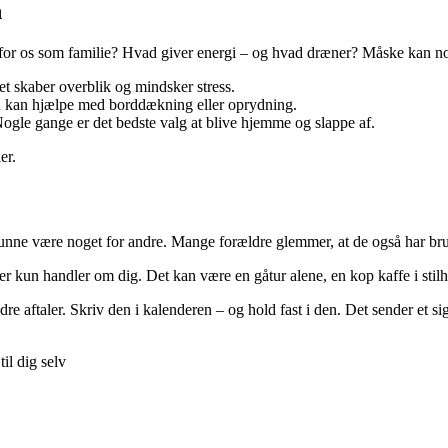
n
 for os som familie? Hvad giver energi – og hvad dræner? Måske kan nog
et skaber overblik og mindsker stress.
n kan hjælpe med borddækning eller oprydning.
Nogle gange er det bedste valg at blive hjemme og slappe af.
er.
at kunne være noget for andre. Mange forældre glemmer, at de også har bru
r kun handler om dig. Det kan være en gåtur alene, en kop kaffe i stilhe
e aftaler. Skriv den i kalenderen – og hold fast i den. Det sender et sign
il dig selv