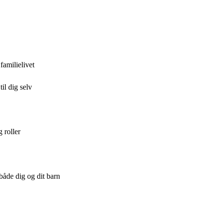
familielivet
il dig selv
g roller
 både dig og dit barn