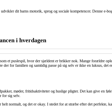
dvikler dit barns motorik, sprog og sociale kompetencer. Denne e-bog ti
alancen i hverdagen
m et puslespil, hvor der sjældent er brikker nok. Mange forældre oplever,
e der for familien og samtidig passe på sig selv er ikke en luksus, det 
dpakker, møder, fritidsaktiviteter og huslige pligter. Det kan give en føle
 for sig selv.
 helt normalt, og det er okay. I stedet for at stræbe efter det perfekte, 